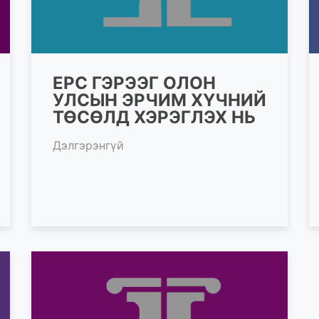
EPC ГЭРЭЭГ ОЛОН
УЛСЫН ЭРЧИМ ХҮЧНИЙ
ТӨСӨЛД ХЭРЭГЛЭХ НЬ
Дэлгэрэнгүй