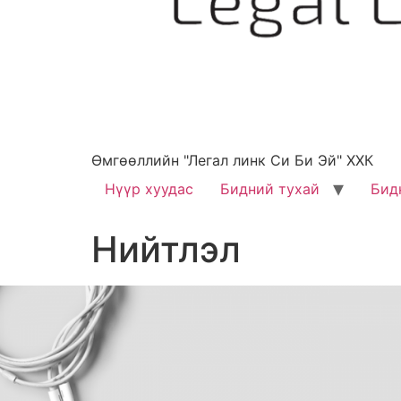
Өмгөөллийн "Легал линк Си Би Эй" ХХК
Нүүр хуудас
Бидний тухай
Бид
Нийтлэл