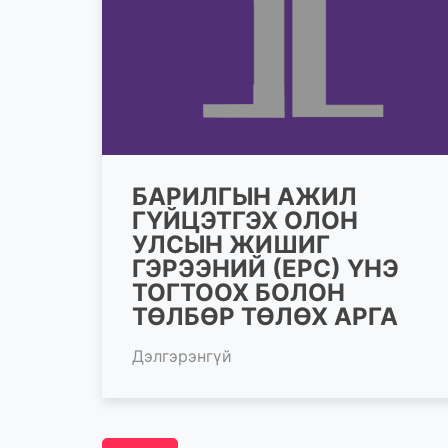
БАРИЛГЫН АЖИЛ
ГҮЙЦЭТГЭХ ОЛОН
УЛСЫН ЖИШИГ
ГЭРЭЭНИЙ (EPC) ҮНЭ
ТОГТООХ БОЛОН
ТӨЛБӨР ТӨЛӨХ АРГА
Дэлгэрэнгүй