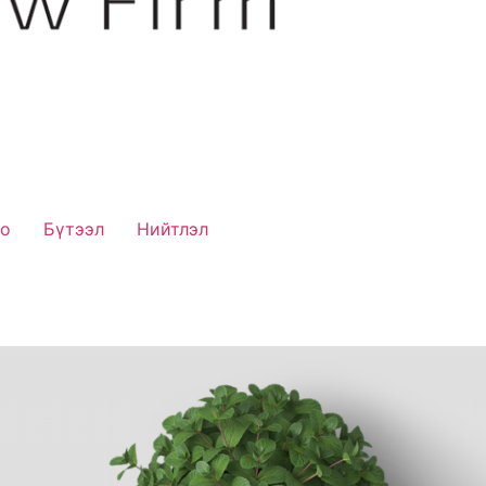
ео
Бүтээл
Нийтлэл