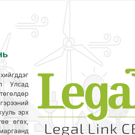
нь
ийгддэг
ол Улсад
төгөлдөр
 гэрээний
ууль эрх
өө өгөх,
маргаанд