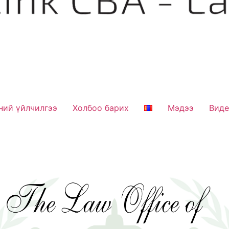
ний үйлчилгээ
Холбоо барих
Мэдээ
Вид