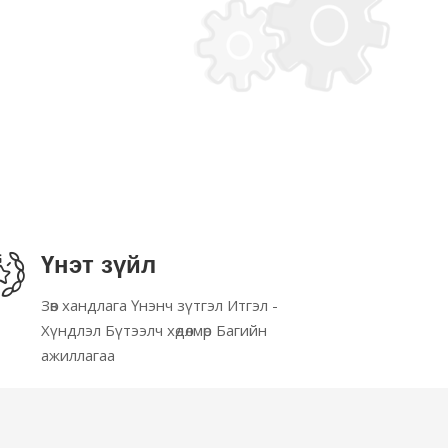
Үнэт зүйл
Зөв хандлага Үнэнч зүтгэл Итгэл -
Хүндлэл Бүтээлч хөдөлмөр Багийн
ажиллагаа