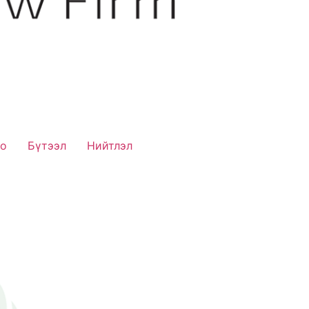
ео
Бүтээл
Нийтлэл