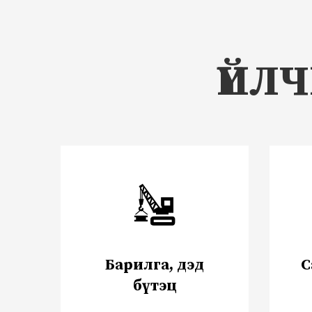
ҮЙЛ
Барилга, дэд
С
бүтэц