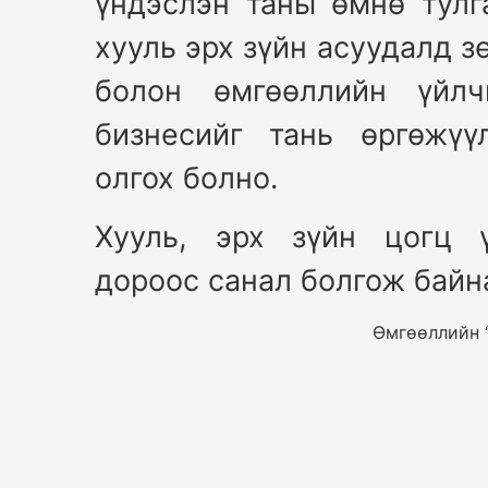
үндэслэн таны өмнө тулг
хууль эрх зүйн асуудалд з
болон өмгөөллийн үйлчи
бизнесийг тань өргөжүү
олгох болно.
Хууль, эрх зүйн цогц ү
дороос санал болгож байн
Өмгөөллийн “