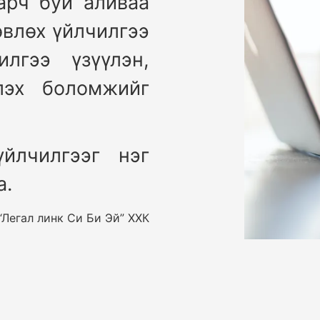
арч буй аливаа
өвлөх үйлчилгээ
лгээ үзүүлэн,
лэх боломжийг
йлчилгээг нэг
а.
Легал линк Си Би Эй” ХХК