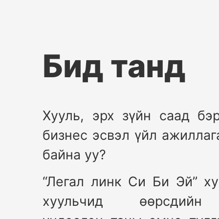
Бид танд
Хууль, эрх зүйн саад бэ
бизнес эсвэл үйл ажиллаг
байна уу?
“Легал линк Си Би Эй” х
хуульчид өөрсдийн 