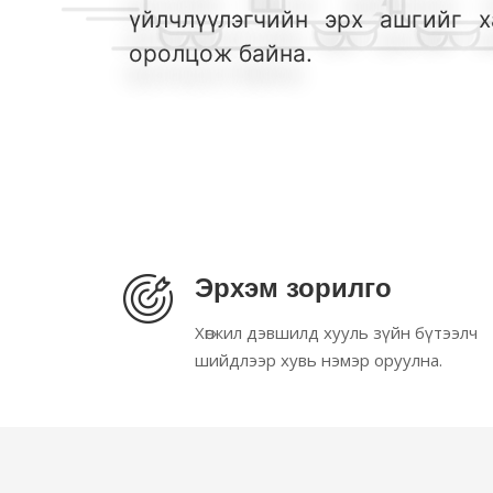
үйлчлүүлэгчийн эрх ашгийг х
оролцож байна.
Эрхэм зорилго
Хөгжил дэвшилд хууль зүйн бүтээлч
шийдлээр хувь нэмэр оруулна.