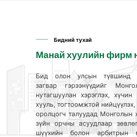
Бидний тухай
Манай хуулийн фирм 
Бид олон улсын түвшинд х
загвар гэрээнүүдийг Монг
нутагшуулан
хэрэглэх, хүчин 
хууль, тогтоомжтой нийцүүлэх,
оролцогч талуудад
Монголын х
зүйн орчны асуудлаар зөвлөг
шүүхийн болон арбитрын