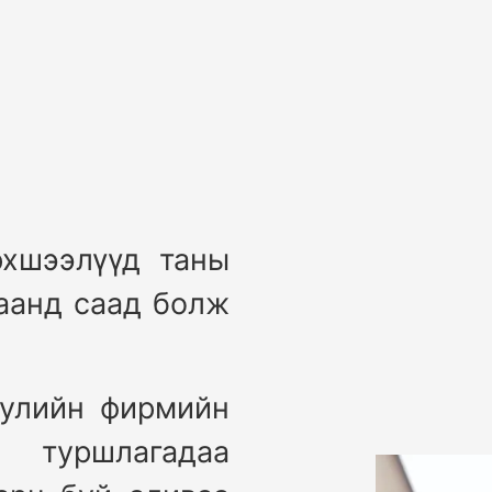
рхшээлүүд таны
аанд саад болж
уулийн фирмийн
туршлагадаа