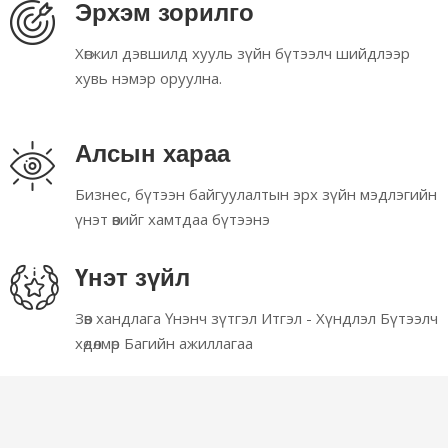
Эрхэм зорилго
Хөгжил дэвшилд хууль зүйн бүтээлч шийдлээр
хувь нэмэр оруулна.
Алсын хараа
Бизнес, бүтээн байгуулалтын эрх зүйн мэдлэгийн
үнэт өвийг хамтдаа бүтээнэ
Үнэт зүйл
Зөв хандлага Үнэнч зүтгэл Итгэл - Хүндлэл Бүтээлч
хөдөлмөр Багийн ажиллагаа