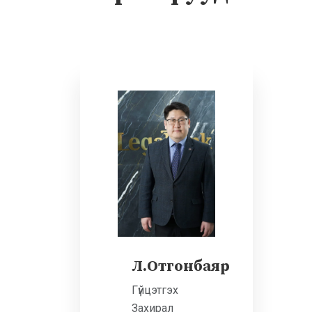
Л.Отгонбаяр
Гүйцэтгэх
Захирал