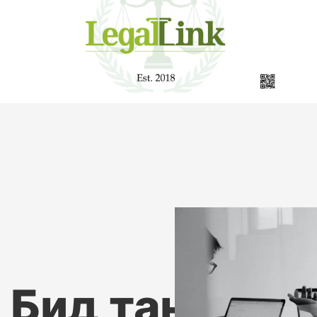
Бид танд