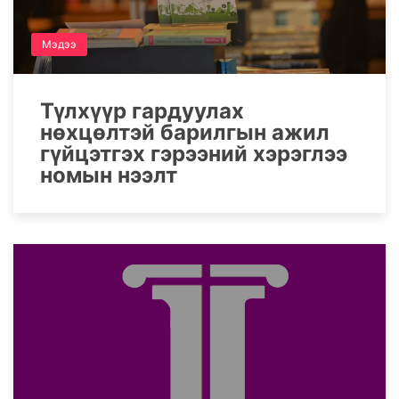
Мэдээ
Түлхүүр гардуулах
нөхцөлтэй барилгын ажил
гүйцэтгэх гэрээний хэрэглээ
номын нээлт