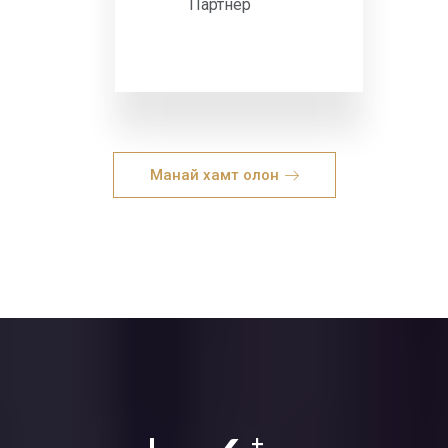
Партнер
Манай хамт олон
+