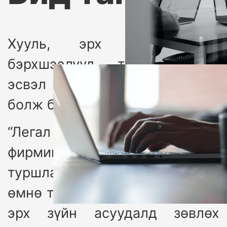
Хууль, эрх зүйн саад
бэрхшээлүүд таны бизнес
эсвэл үйл ажиллагаанд саад
болж байна уу?
“Легал линк Си Би Эй” хуулийн
фирмийн хуульчид өөрсдийн
туршлагадаа үндэслэн таны
өмнө тулгарч буй аливаа хууль
эрх зүйн асуудалд зөвлөх