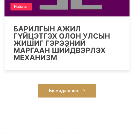
Нийтлэл
БАРИЛГЫН АЖИЛ
ГҮЙЦЭТГЭХ ОЛОН УЛСЫН
ЖИШИГ ГЭРЭЭНИЙ
МАРГААН ШИЙДВЭРЛЭХ
МЕХАНИЗМ
Бүх мэдээг үзэх