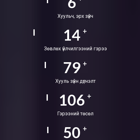
9
Хуульч, эрх зүйч
18
+
Зөвлөх үйлчилгээний гэрээ
103
+
Хууль зүйн дүгнэлт
138
+
Гэрээний төсөл
66
+