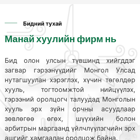
Бидний тухай
Манай хуулийн фирм нь
Бид олон улсын түвшинд хийгддэг
загвар гэрээнүүдийг Монгол Улсад
нутагшуулан
хэрэглэх, хүчин төгөлдөр
хууль, тогтоомжтой нийцүүлэх,
гэрээний оролцогч талуудад
Монголын
хууль эрх зүйн орчны асуудлаар
зөвлөгөө өгөх, шүүхийн болон
арбитрын
маргаанд үйлчлүүлэгчийн эрх
ашгийг хамгаалан оролцож байна.