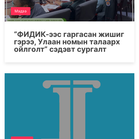
Мэдээ
“ФИДИК-ээс гаргасан жишиг
гэрээ, Улаан номын талаарх
ойлголт” сэдэвт сургалт