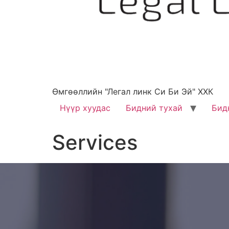
Өмгөөллийн "Легал линк Си Би Эй" ХХК
Нүүр хуудас
Бидний тухай
Бид
Services