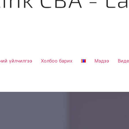
ний үйлчилгээ
Холбоо барих
Мэдээ
Вид