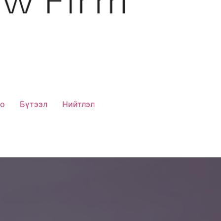
ео
Бүтээл
Нийтлэл