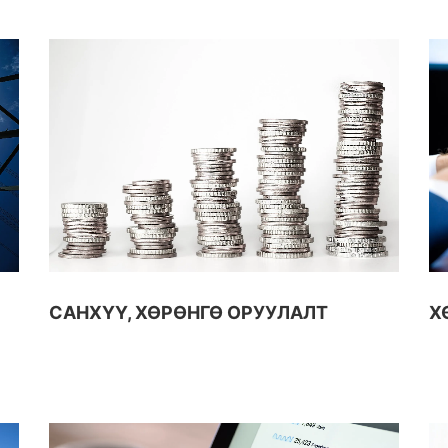
САНХҮҮ, ХӨРӨНГӨ ОРУУЛАЛТ
Х