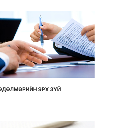
ӨДӨЛМӨРИЙН ЭРХ ЗҮЙ