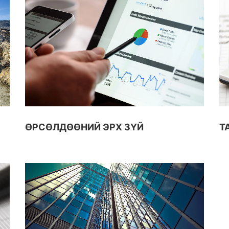
ӨРСӨЛДӨӨНИЙ ЭРХ ЗҮЙ
Т