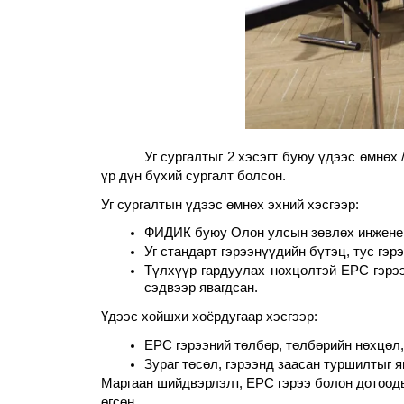
Уг сургалтыг 2 хэсэгт буюу үдээс өмнөх 
үр дүн бүхий сургалт болсон.
Уг сургалтын үдээс өмнөх эхний хэсгээр: 
ФИДИК буюу Олон улсын зөвлөх инженерү
Уг стандарт гэрээнүүдийн бүтэц, тус гэр
Түлхүүр гардуулах нөхцөлтэй EPC гэрээн
сэдвээр явагдсан.  
Үдээс хойшхи хоёрдугаар хэсгээр: 
EPC гэрээний төлбөр, төлбөрийн нөхцөл,
Зураг төсөл, гэрээнд заасан туршилтыг я
Маргаан шийдвэрлэлт, EPC гэрээ болон дотооды
өгсөн.