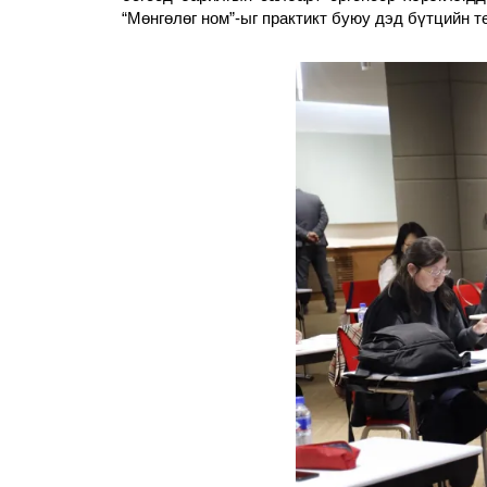
“Мөнгөлөг ном”-ыг практикт буюу дэд бүтцийн 