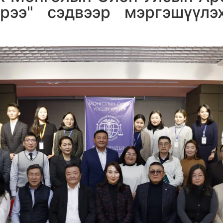
рээ" сэдвээр мэргэшүүлэ