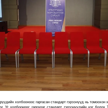
үдийн холбооноос гаргасан стандарт гэрээнүүд нь томоохон х
эг. Уг холбооноос гаргадаг стандарт гэрээнүүдийн нэг болох