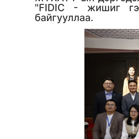
"FIDIC - жишиг гэ
байгууллаа.