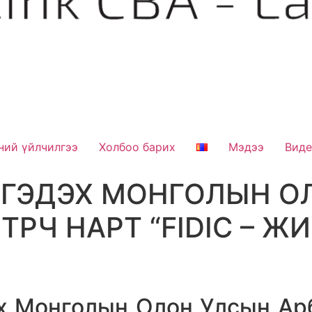
ний үйлчилгээ
Холбоо барих
Мэдээ
Вид
РГЭДЭХ МОНГОЛЫН О
РЧ НАРТ “FIDIC – Ж
 Монголын Олон Улсын Арб