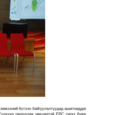
эмжээний бүтээн байгуулалтуудад ашиглагддаг 
 Түлхүүр гардуулах нөхцөлтэй EPC гэрээ буюу 