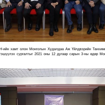
ХН-ийн хамт олон Монголын Худалдаа Аж Үйлдвэрийн Танхим
ргэшүүлэх сургалтыг 2021 оны 12 дугаар сарын 3-ны өдөр М