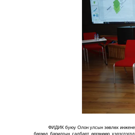
ФИДИК буюу Олон улсын зөвлөх инженерү
бөгөөд барилгын салбарт өргөнөөр хэрэглэгдд