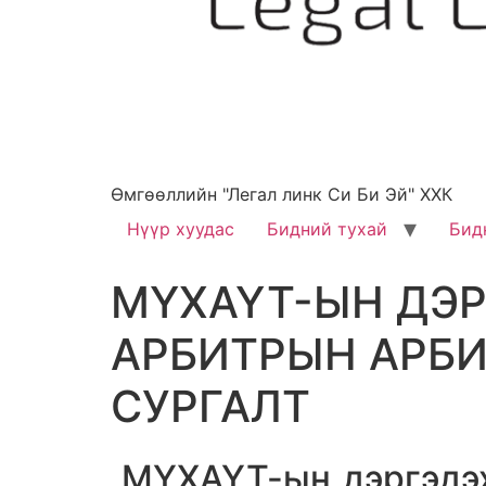
Өмгөөллийн "Легал линк Си Би Эй" ХХК
Нүүр хуудас
Бидний тухай
Бид
МҮХАҮТ-ЫН ДЭ
АРБИТРЫН АРБИТ
СУРГАЛТ
МҮХАҮТ-ын дэргэдэх