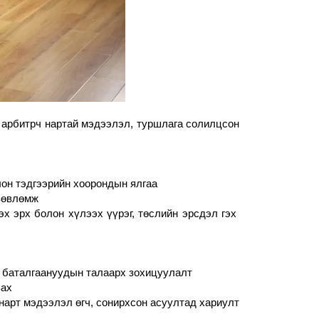
лж арбитрч нартай мэдээлэл, туршлага солилцсон 
он тэдгээрийн хоорондын ялгаа
 зөвлөмж
 эрх болон хүлээх үүрэг, төслийн эрсдэл гэх 
х баталгаануудын талаарх зохицуулалт
вах
арт мэдээлэл өгч, сонирхсон асуултад хариулт 