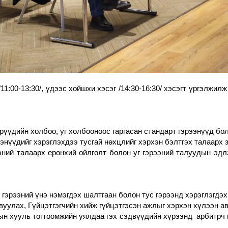
/11:00-13:30/, үдээс хойшхи хэсэг /14:30-16:30/ хэсэгт үргэлжи
үдийн холбоо, уг холбооноос гаргасан стандарт гэрээнүүд бол
ээнүүдийг хэрэглэхдээ тусгай нөхцлийг хэрхэн бэлтгэх талаарх
ий талаарх ерөнхий ойлголт болон уг гэрээний талуудын эдлэх
 гэрээний үнэ нэмэгдэх шалтгаан болон тус гэрээнд хэрэглэгдэ
вуулах, Гүйцэтгэгчийн хийж гүйцэтгэсэн ажлыг хэрхэн хүлээн а
н хууль тогтоомжийн уялдаа гэх сэдвүүдийн хүрээнд  арбитрч н