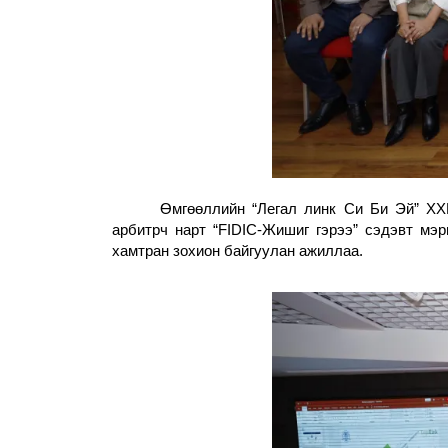
Өмгөөллийн “Легал линк Си Би Эй” Х
арбитрч нарт “FIDIC-Жишиг гэрээ” сэдэвт мэ
хамтран зохион байгуулан ажиллаа.