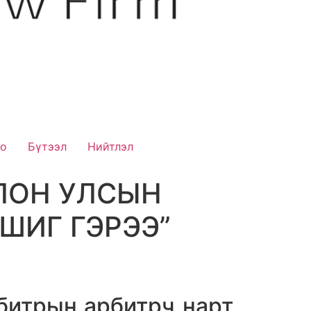
ео
Бүтээл
Нийтлэл
ЛОН УЛСЫН
ИШИГ ГЭРЭЭ”
итрын арбитрч нарт