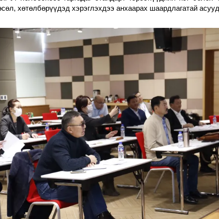
төсөл, хөтөлбөрүүдэд хэрэглэхдээ анхаарах шаардлагатай асуу